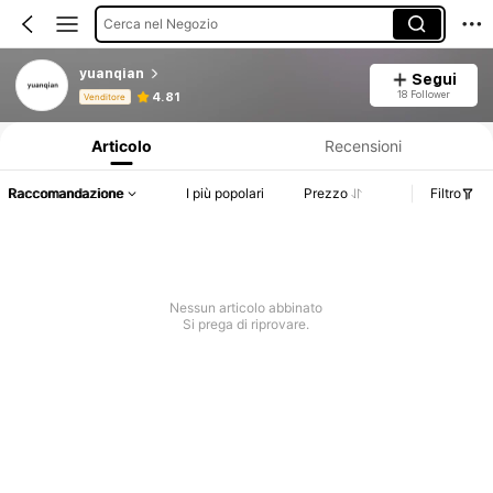
Cerca nel Negozio
yuanqian
Segui
Informazioni sul prodotto: Comunicazione del prezzo, dettagli su vendite e disponibilità.
18 Follower
4.81
Venditore
Articolo
Recensioni
Raccomandazione
I più popolari
Prezzo
Filtro
Nessun articolo abbinato
Si prega di riprovare.