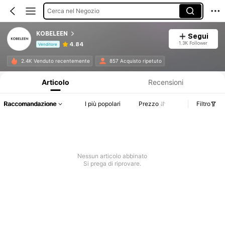
Cerca nel Negozio
KOBELEEN
Segui
1.3K Follower
4.84
Venditore
Informazioni sul prodotto: Comunicazione del prezzo, dettagli su vendite e disponibilità.
2.4K Venduto recentemente
857 Acquisto ripetuto
Articolo
Recensioni
Raccomandazione
I più popolari
Prezzo
Filtro
Nessun articolo abbinato
Si prega di riprovare.