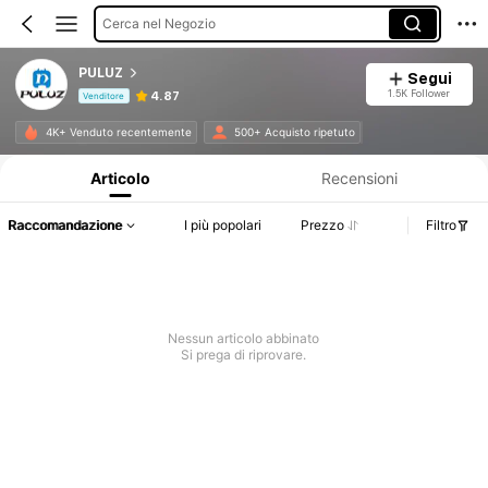
Cerca nel Negozio
PULUZ
Segui
1.5K Follower
4.87
Venditore
Informazioni sul prodotto: Comunicazione del prezzo, dettagli su vendite e disponibilità.
4K+ Venduto recentemente
500+ Acquisto ripetuto
Articolo
Recensioni
Raccomandazione
I più popolari
Prezzo
Filtro
Nessun articolo abbinato
Si prega di riprovare.