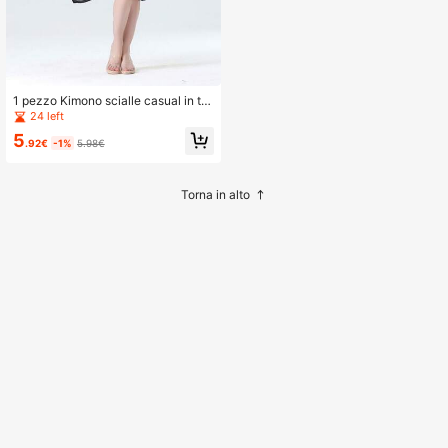
1 pezzo Kimono scialle casual in te
ssuto con motivo geometrico, adatt
24 left
o per tutte le stagioni per vestire
5
.92€
-1%
5.98€
Torna in alto