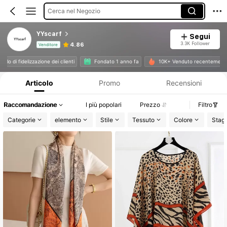
Cerca nel Negozio
YYscarf
Segui
3.3K Follower
4.86
Venditore
Informazioni sul prodotto: Comunicazione del prezzo, dettagli su vendite e disponibilità.
 livello di fidelizzazione dei clienti
Fondato 1 anno fa
10K+ Venduto recentemen
Articolo
Promo
Recensioni
Raccomandazione
I più popolari
Prezzo
Filtro
Categorie
elemento
Stile
Tessuto
Colore
Stag