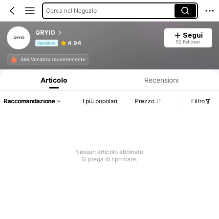
Cerca nel Negozio
QRYIO
Segui
52 Follower
4.94
Venditore
Informazioni sul prodotto: Comunicazione del prezzo, dettagli su vendite e disponibilità.
566 Venduto recentemente
Articolo
Recensioni
Raccomandazione
I più popolari
Prezzo
Filtro
Nessun articolo abbinato
Si prega di riprovare.