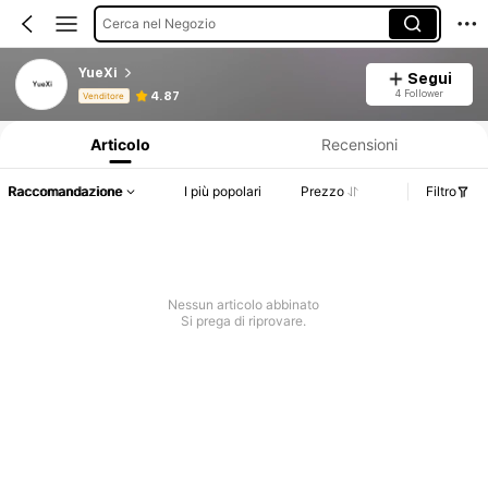
Cerca nel Negozio
YueXi
Segui
Informazioni sul prodotto: Comunicazione del prezzo, dettagli su vendite e disponibilità.
4 Follower
4.87
Venditore
Articolo
Recensioni
Raccomandazione
I più popolari
Prezzo
Filtro
Nessun articolo abbinato
Si prega di riprovare.