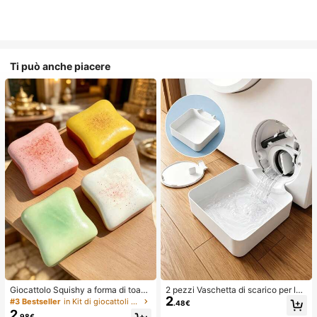
Ti può anche piacere
Giocattolo Squishy a forma di toast
2 pezzi Vaschetta di scarico per lav
2
extra large, super morbido, giocattol
atrice, Tappetino di protezione imp
#3 Bestseller
in Kit di giocattoli da viaggio Giocattoli da spre
.48€
o antistress a forma di toast al burr
ermeabile per pavimento della lava
2
.98€