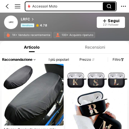
Accessori Moto
LRFC
Segui
221 Follower
4.78
Venditore
Informazioni sul prodotto: Comunicazione del prezzo, dettagli su vendite e disponibilità.
1K+ Venduto recentemente
100+ Acquisto ripetuto
Articolo
Recensioni
Raccomandazione
I più popolari
Prezzo
Filtro