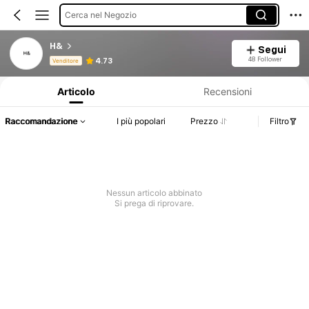
Cerca nel Negozio
H&
Segui
Informazioni sul prodotto: Comunicazione del prezzo, dettagli su vendite e disponibilità.
48 Follower
4.73
Venditore
Articolo
Recensioni
Raccomandazione
I più popolari
Prezzo
Filtro
Nessun articolo abbinato
Si prega di riprovare.