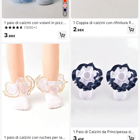
9
1 paio di calzini con volant in pizzo
1 Coppia di calzini con rifinitura flor
per bambine, calzini soffici da princi
eale per neonati/bambini, calzini da
(1000+)
2
.98€
pessa per neonati e bambini piccoli
principessa multicolore
3
.98€
1 Paio di Calzini da Principessa da
Danza a Doppio Volant per Ragazz
3
1 paio di calzini con ruches per raga
.45€