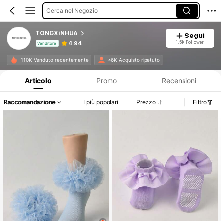
Cerca nel Negozio
TONGXiNHUA
Segui
1.5K Follower
4.94
Venditore
Informazioni sul prodotto: Comunicazione del prezzo, dettagli su vendite e disponibilità.
110K Venduto recentemente
46K Acquisto ripetuto
Articolo
Promo
Recensioni
Raccomandazione
I più popolari
Prezzo
Filtro