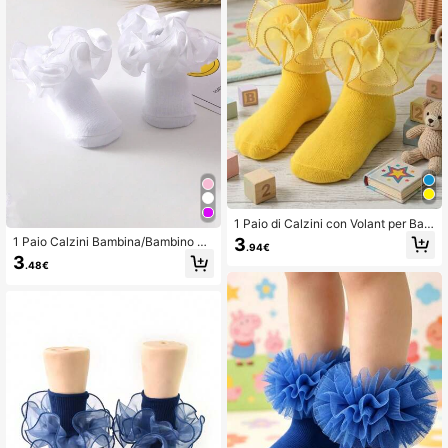
1 Paio di Calzini con Volant per Bam
bine/Ragazze, Stile Principessa Mo
3
1 Paio Calzini Bambina/Bambino Pi
.94€
rbido per Uso Quotidiano e Occasio
ccolo A Ruffle 3D Con Fiori
3
ni Speciali
.48€