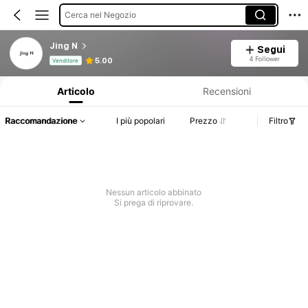
Cerca nel Negozio
Jing N
Segui
Informazioni sul prodotto: Comunicazione del prezzo, dettagli su vendite e disponibilità.
4 Follower
5.00
Venditore
Articolo
Recensioni
Raccomandazione
I più popolari
Prezzo
Filtro
Nessun articolo abbinato
Si prega di riprovare.