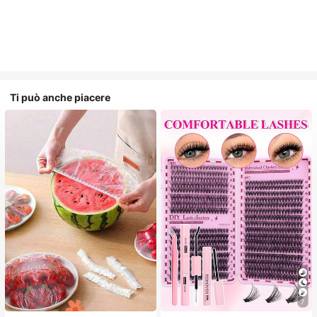
Ti può anche piacere
7