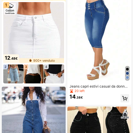
1
12
.48€
900+ venduto
2
3
4
Jeans capri estivi casual da donna
con bottoni elastici e tasche
20 left
14
.38€