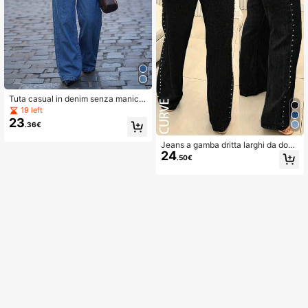
Tuta casual in denim senza manich
e da donna, con cerniera frontale e
19 left
tasche, gamba lunga e ampia, adatt
23
.36€
a per primavera e autunno
Jeans a gamba dritta larghi da donn
24
a taglie forti con borchie casual neri
.50€
primavera autunno