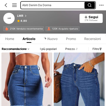
Abiti Denim Da Donna
Gonne In Denim Da Donna
LMR
Segui
27K Follower
4.80
Informazioni sul prodotto: Comunicazione del prezzo, dettagli su vendite e disponibilità.
210K Venduto recentemente
120K Acquisto ripetuto
Home
Articolo
Nuovo
Promo
Recensioni
Raccomandazione
I più popolari
Prezzo
Filtro