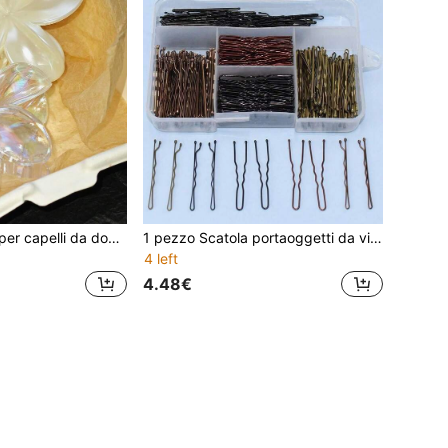
2 pezzi Fermagli per capelli da donna con motivo floreale, stile semplice elegante versatile per uso quotidiano, fermagli per capelli, pinze per capelli, mollette per capelli, fermagli per fissare i capelli
1 pezzo Scatola portaoggetti da viaggio per accessori per capelli e gioielli, a più strati (solo la scatola, senza articoli all'interno), decorazione per la stanza, borse, borsetta per il trucco, vanità, viaggio, borsetta per il trucco, elementi essenziali da viaggio, organizer, contenitore, essenziali da viaggio, organizer per il trucco, borsette per il trucco, borsa da toilette, organizer da scrivania, borsa cosmetica
4 left
4.48€