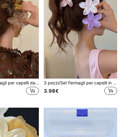
3 pezzi/Set Fermagli per capelli da donna con design laser a sirena, principessa e fiore, 8cm/3.15in, grandi, marrone e beige, in plastica leggera, alla moda e versatili, stile elegante, design minimalista, colore solido, adatti per uso quotidiano, feste casual, pendolarismo, acconciature uniche, lavaggio del viso, bagno, trucco, abbinabili con abbigliamento e accessori per capelli, decorazioni, accessori per capelli
3 pezzi/Set Fermagli per capelli in plastica a forma di plumeria con colore sfumato grande per donne - Rosa, Bianco, Viola - Design elegante, versatile, minimalista, adatto per uso quotidiano, feste, vacanze, fermagli a forma di fiore, regalo per San Valentino
3.98€