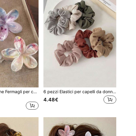
3 pezzi/confezione Fermagli per capelli da donna bianchi e viola 7,6cm/2,99in grandi fiori in plastica leggera, eleganti e minimalisti, multifunzionali di alta qualità, adatti per uso quotidiano, casual, feste, pendolarismo, spiaggia, vacanze, styling, lavaggio del viso, trucco, abbinamento outfit
6 pezzi Elastici per capelli da donna in maglia tinta unita, accessori per capelli eleganti & minimalisti per uso quotidiano, attività all'aperto, trucco, abbinamento outfit, ecc. Scrunchies casual per scuola, accessori per coda di cavallo e testa con elastico
4.48€