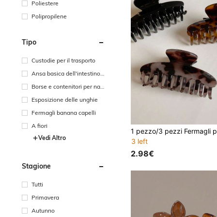
Poliestere
Polipropilene
Tipo
Custodie per il trasporto
Ansa basica dell'intestino c
rasso
Borse e contenitori per nail
art
Esposizione delle unghie
Fermagli banana capelli
A fiori
Vedi Altro
3 left
2.98€
Stagione
Tutti
Primavera
Autunno