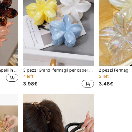
4 pezzi/Set Fermagli per capelli in stile Y2K da donna, oversize 8cm/3.15in, in plastica effetto gelatina, colori verde, marrone, ambra, accessori per capelli eleganti e minimalisti alla moda, adatti per uso quotidiano, casual, feste e occasioni di lavoro
3 pezzi Grandi fermagli per capelli in acrilico con effetto sfumato a forma di fiore, design semplice ed elegante, adatti per acconciature raccolte, casual o da viaggio, fermagli a forma di fiore
4 left
2 left
3.98€
3.48€