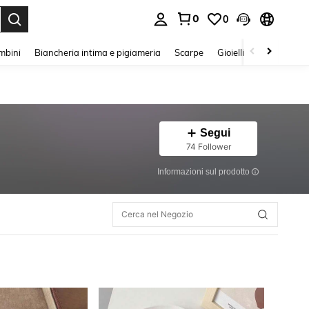
0
0
s Enter to select.
mbini
Biancheria intima e pigiameria
Scarpe
Gioielli E Accessori
Segui
74 Follower
Informazioni sul prodotto