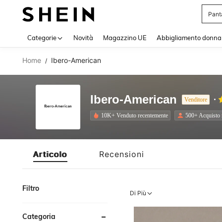
Pant
Use up 
Categorie
Novità
Magazzino UE
Abbigliamento donna
Home
Ibero-American
/
Ibero-American
Venditore
10K+ Venduto recentemente
500+ Acquisto 
Articolo
Recensioni
Filtro
Di Più
Categoria