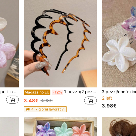
3/2/1 pezzi Fermagli per capelli in acrilico con fiori sfumati grandi, design semplice ed elegante, adatti per acconciature raccolte, casual o da viaggio
1 pezzo/2 pezzi Fasce per capelli larghe con stampa leopardata ondulata e frastagliata, fasce antiscivolo unisex, fasce per capelli da donna, accessori per capelli
Magazzino EU
-12%
2 left
3.48€
3.98€
3.98€
4-7 giorni lavorativi