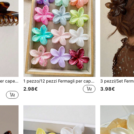
1 pezzo/3 pezzi Fermagli per capelli stile vintage, fermagli per capelli geometrici cavi con stampa tartaruga e leopardo alla moda, grandi fermagli a pinza per donne, adatti per il bagno/lavaggio dei capelli, fermagli per capelli, pinze per capelli, fermagli a pinza per capelli, forniture per il campus, accessori per capelli autunno/inverno per donne universitarie, outfit per le vacanze, spiaggia estiva per donne, viaggi, occasioni di compleanno
1 pezzo/12 pezzi Fermagli per capelli grandi da 3,15 pollici con margherita tinta dopamina, accessori per capelli floreali dolci adatti per coda di cavallo/chignon
2.98€
3.98€