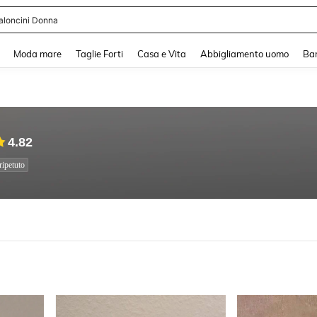
aloncini Donna
and down arrow keys to navigate search Recente ricerca and Cerca e Trova. Pres
Moda mare
Taglie Forti
Casa e Vita
Abbigliamento uomo
Ba
4.82
ripetuto