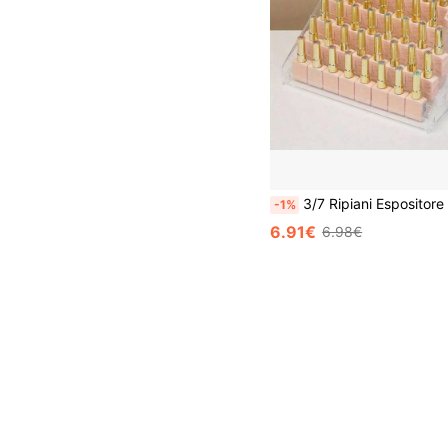
3/7 Ripiani Espositore Acrilico per Smalti per Unghie, Supporto per Gel UV, Organizer per Trucco di Facile Installazione, Portaoggetti per Gioielli, Scaffale per Scrivania per Ung
-1%
6.91€
6.98€