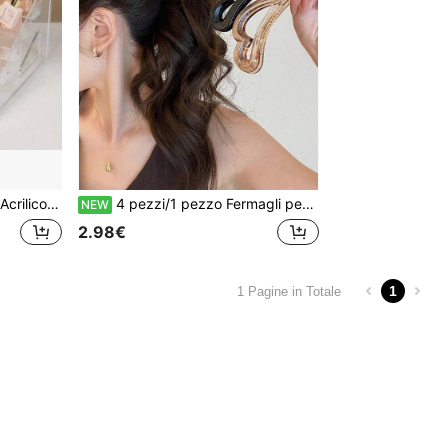
hie, Salvaspazio, Struttura Acrilica Multistrato Smontabile
4 pezzi/1 pezzo Fermagli per capelli minimalisti cavi a forma di banana con cuore, con morsetto dentellato , in tartaruga, ambra, nero e trasparente, per capelli medi e spessi, per ragazze
NEW
2.98€
1
1 Pagine in Totale