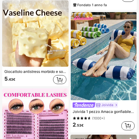
(1000+)
Fondato 1 anno fa
Giocattolo antistress morbido e soffice in TPR a forma di raviolo con profumo di latte dolce, 5 cm, carino e divertente, ornamento da spremere, regalo alla moda e pratico, adatto per compleanni, Pasqua, Ognissanti, Natale e vari regali per feste, migliora l'umore
5
.43€
Joivida
Joivida 1 pezzo Amaca gonfiabile da piscina con rete - Lettino per adulti a righe, adatto per vacanze, feste e relax, disponibile in rosa, giallo, bianco, verde, blu e altri colori, amaca da esterno, essenziale per spiaggia e piscina, ottimo per la fotografia
(1000+)
2
.53€