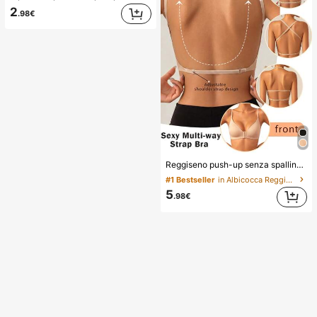
2
.98€
Reggiseno push-up senza spalline crossover, design a U invisibile senza cuciture adatto per vari abiti, spalline regolabili, biancheria intima senza cuciture color carne per matrimonio/festa, chic & elegante, comfort tutto il giorno
#1 Bestseller
in Albicocca Reggiseni e bralette da donna
5
.98€