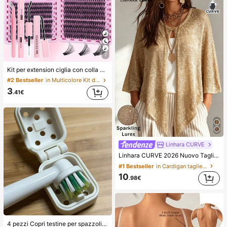
7
Kit per extension ciglia con colla a doppia estremità/640 ciuffi di ciglia finte in visone sintetico fai-da-te, ricciatura D, spesse e soffici, lunghezze miste 8-16mm, illuminano gli occhi per ogni trucco. Scegli colla, rimuovitore, pinzette secondo necessità. Leggere, riutilizzabili ed economiche, adatte ai principianti per molte occasioni, estetiche
#2 Bestseller
in Multicolore Kit di ciglia finte e adesivi
3
.41€
Linhara CURVE
Linhara CURVE 2026 Nuovo Taglie Forti Colore Unito Maglia Mantella con Filo Metallico Oro e Argento Sciarpa Lussuosa Adatta per Vacanze Romantiche Mantella Donna Maglione Scintillante Argento Lurex Misto
#1 Bestseller
in Cardigan taglie forti
10
.98€
4 pezzi Copri testine per spazzolino elettrico con fori di ventilazione per la circolazione dell'aria e l'asciugatura, riducono gli odori. Copri testine per spazzolino creativi e alla moda, manicotti protettivi per spazzolino. Leggeri e pratici, adatti per i viaggi in famiglia