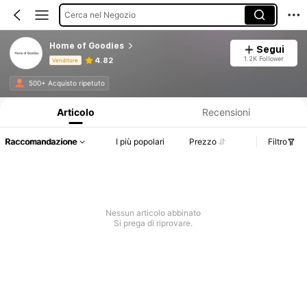
Cerca nel Negozio
Home of Goodies
Segui
1.2K Follower
4.82
Venditore
Informazioni sul prodotto: Comunicazione del prezzo, dettagli su vendite e disponibilità.
500+ Acquisto ripetuto
Articolo
Recensioni
Raccomandazione
I più popolari
Prezzo
Filtro
Nessun articolo abbinato
Si prega di riprovare.