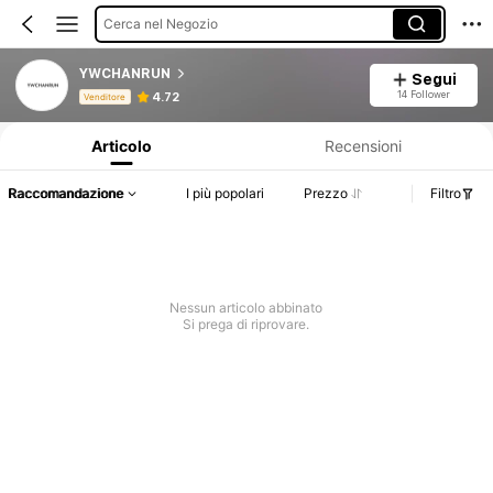
Cerca nel Negozio
YWCHANRUN
Segui
Informazioni sul prodotto: Comunicazione del prezzo, dettagli su vendite e disponibilità.
14 Follower
4.72
Venditore
Articolo
Recensioni
Raccomandazione
I più popolari
Prezzo
Filtro
Nessun articolo abbinato
Si prega di riprovare.