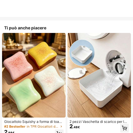
Ti può anche piacere
Giocattolo Squishy a forma di toast
2 pezzi Vaschetta di scarico per lav
2
extra large, super morbido, giocattol
atrice, Tappetino di protezione imp
#2 Bestseller
in TPR Giocattoli divertenti e novità per adolesce
.48€
o antistress a forma di toast al burr
ermeabile per pavimento della lava
2
.98€