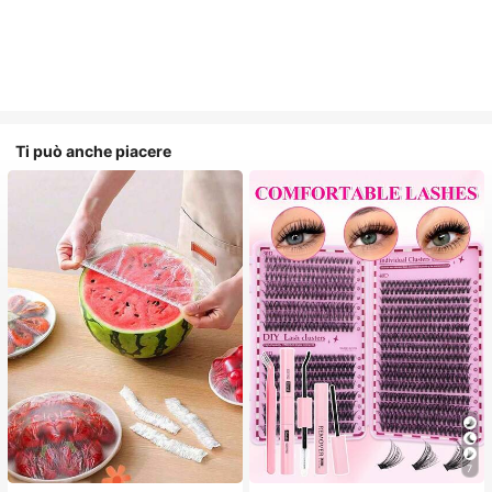
Ti può anche piacere
7