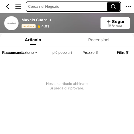
Cerca nel Negozio
Movols Guard
Segui
Informazioni sul prodotto: Comunicazione del prezzo, dettagli su vendite e disponibilità.
15 Follower
4.91
Venditore
Articolo
Recensioni
Raccomandazione
I più popolari
Prezzo
Filtro
Nessun articolo abbinato
Si prega di riprovare.