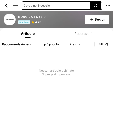
Cerca nel Negozio
RONG DA TOYS
Segui
Informazioni sul prodotto: Comunicazione del prezzo, dettagli su vendite e disponibilità.
4.75
Venditore
Articolo
Recensioni
Raccomandazione
I più popolari
Prezzo
Filtro
Nessun articolo abbinato
Si prega di riprovare.