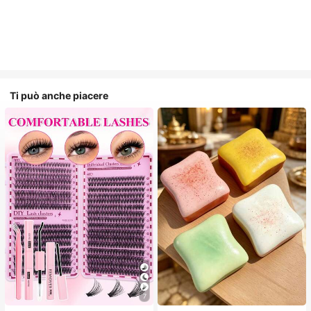
Ti può anche piacere
7