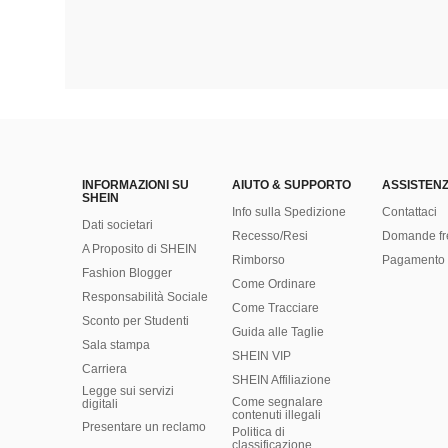
INFORMAZIONI SU
AIUTO & SUPPORTO
ASSISTENZ
SHEIN
Info sulla Spedizione
Contattaci
Dati societari
Recesso/Resi
Domande fr
A Proposito di SHEIN
Rimborso
Pagamento 
Fashion Blogger
Come Ordinare
Responsabilità Sociale
Come Tracciare
Sconto per Studenti
Guida alle Taglie
Sala stampa
SHEIN VIP
Carriera
SHEIN Affiliazione
Legge sui servizi
Come segnalare
digitali
contenuti illegali
Presentare un reclamo
Politica di
classificazione