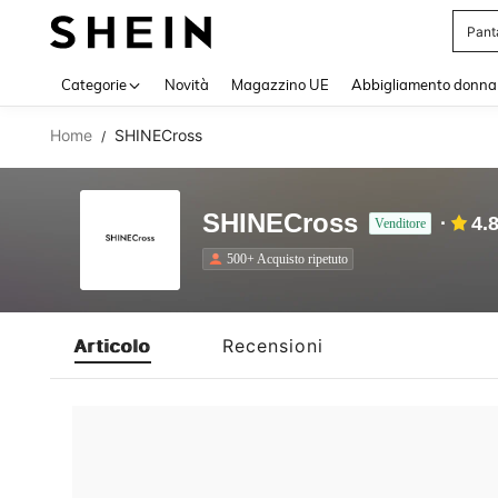
Pant
Use up 
Categorie
Novità
Magazzino UE
Abbigliamento donna
Home
SHINECross
/
SHINECross
4.
Venditore
500+ Acquisto ripetuto
Articolo
Recensioni