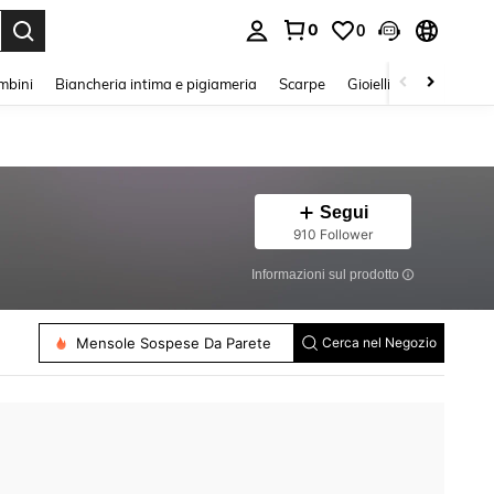
0
0
s Enter to select.
mbini
Biancheria intima e pigiameria
Scarpe
Gioielli E Accessori
Segui
910 Follower
Informazioni sul prodotto
Mensole Sospese Da Parete
Cerca nel Negozio