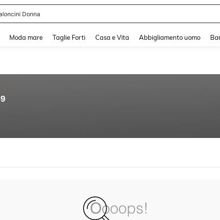
aloncini Donna
and down arrow keys to navigate search Recente ricerca and Cerca e Trova. Pres
Moda mare
Taglie Forti
Casa e Vita
Abbigliamento uomo
Ba
89