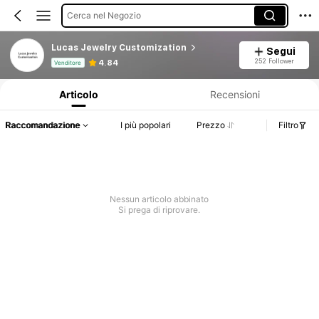
Cerca nel Negozio
Lucas Jewelry Customization
Segui
Informazioni sul prodotto: Comunicazione del prezzo, dettagli su vendite e disponibilità.
252 Follower
4.84
Venditore
Articolo
Recensioni
Raccomandazione
I più popolari
Prezzo
Filtro
Nessun articolo abbinato
Si prega di riprovare.