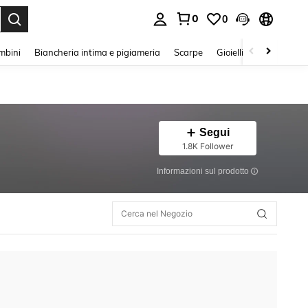
0
0
s Enter to select.
mbini
Biancheria intima e pigiameria
Scarpe
Gioielli E Accessori
Segui
1.8K Follower
Informazioni sul prodotto