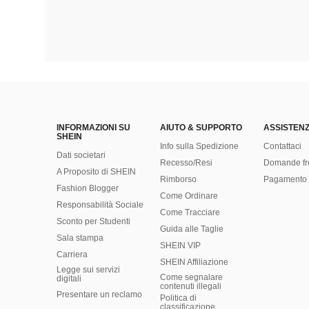
INFORMAZIONI SU
AIUTO & SUPPORTO
ASSISTENZ
SHEIN
Info sulla Spedizione
Contattaci
Dati societari
Recesso/Resi
Domande fr
A Proposito di SHEIN
Rimborso
Pagamento 
Fashion Blogger
Come Ordinare
Responsabilità Sociale
Come Tracciare
Sconto per Studenti
Guida alle Taglie
Sala stampa
SHEIN VIP
Carriera
SHEIN Affiliazione
Legge sui servizi
Come segnalare
digitali
contenuti illegali
Presentare un reclamo
Politica di
classificazione