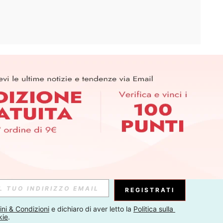
APP
ER PER SCOPRIRE LE ULTIME TENDENZE IN ANTEPRIMA! (È
RIZIONE IN QUALSIASI MOMENTO).
Iscriviti
Abbonati
REGISTRATI
ni & Condizioni
 e dichiaro di aver letto la 
Politica sulla 
kie
.
Iscriviti