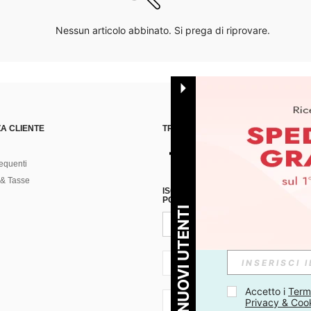
Nessun articolo abbinato. Si prega di riprovare.
A CLIENTE
TROVACI SU
equenti
& Tasse
ISCRIVITI ALLA NOSTRA NEWSLETT
POSSIBILE ANNULLARE LA SOTTOSC
PER I NUOVI UTENTI
IT + 39
Accetto i 
Termi
Privacy & Coo
IT + 39