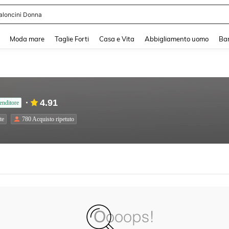
aloncini Donna
and down arrow keys to navigate search Recente ricerca and Cerca e Trova. Pres
Moda mare
Taglie Forti
Casa e Vita
Abbigliamento uomo
Ba
4.91
enditore
te
780 Acquisto ripetuto