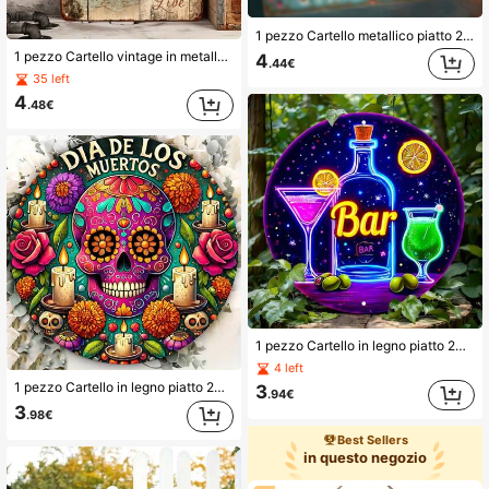
1 pezzo Cartello metallico piatto 2D retrò "Siamo tutti pazzi qui" - Striscia decorativa in metallo retrò 10*40 cm con design a fiori e tazze - Idea regalo unica, decorazione per l'atmosfera emotiva della casa, stile come mostrato nella tabella delle dimensioni
1 pezzo Cartello vintage in metallo 8"X12" "Riuniti qui con gratitudine" (8"X12"/20cm*30cm), Targa in metallo per stanza, Cartello vintage divertente per esterno, Decorazione per la casa, Decorazione per bar e casa, Stile con fori casuali
4
.44€
35 left
4
.48€
1 pezzo Cartello in legno piatto 2D a tema limone e bevande, stile retrò al neon da 8 pollici, adatto per casa, garage, ristorante, caffetteria, bar, decorazione della stanza, decorazione per feste, con fori pre-praticati, stile casuale dei fori
4 left
1 pezzo Cartello in legno piatto 2D con donna, fiore e teschio di zucchero per le vacanze, decorazione per il Giorno dei Morti, da appendere alla parete, adatto per casa, soggiorno, con fori pre-forati come mostrato nella tabella delle dimensioni
3
.94€
3
.98€
Best Sellers
in questo negozio