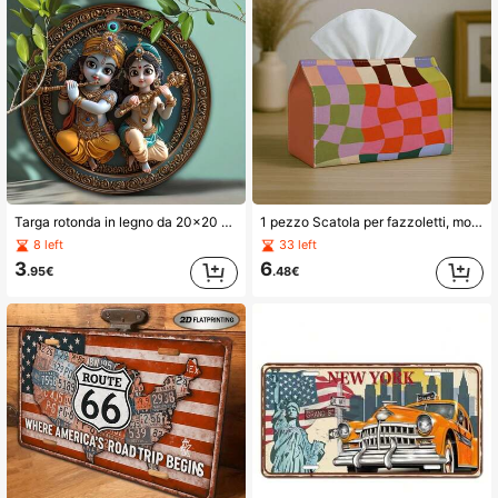
Targa rotonda in legno da 20x20 cm con raffigurazione di Lord e Dea Radha - Regalo perfetto per induisti, decorazione per fattoria e cottage, appendibile alla porta, opera d'arte da parete, stile con fori casuali
1 pezzo Scatola per fazzoletti, motivo ondulato colorato - sfondo astratto vintage, scatola decorativa resistente, adatta per cucina, soggiorno, camera da letto, auto - decorazione multifunzionale per la casa durante le vacanze, ideale per l'esposizione su scrivania o scaffale
8 left
33 left
3
6
.95€
.48€