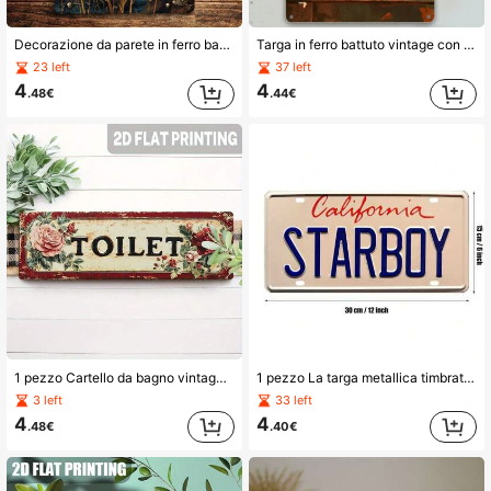
Decorazione da parete in ferro battuto retrò con fiori primaverili, dente di leone e libellula, adatta per casa, bar, caffè, soggiorno, regalo, stile a fori casuali
Targa in ferro battuto vintage con tazza di caffè impilata - Opera d'arte decorativa da parete per casa, fattoria, bar, ristorante, caffetteria, giardino, regalo per le feste, uso interno/esterno, stile a fori casuali
23 left
37 left
4
4
.48€
.44€
1 pezzo Cartello da bagno vintage in ferro con decorazione floreale - Stile campestre con rose rosa e foglie verdi, adatto per decorare il bagno degli ospiti o il bagno di servizio, adatto per 11 occasioni festive, decorazione natalizia piatta 2D
1 pezzo La targa metallica timbrata Weekend Ft Daft Punk | Starboy, vintage in metallo, Segnale per garage, bar, patio, decorazione da parete, regalo per uomini, 12" X 6" (30,48 X 15,24 cm), uso interno ed esterno
3 left
33 left
4
4
.48€
.40€