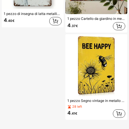
1 pezzo di insegna di latta metallica vintage, insegna decorativa da parete, insegna sospesa, insegna ispirazionale, targa decorativa d\"arte da appendere in parete/camera da letto/casa/sala da pranzo/bar/negozio di caffè/porta/garage 8*12 pollici
1 pezzo Cartello da giardino in metallo stile vintage country - "I trasgressori saranno trasformati in compost" con motivo di attrezzi da giardinaggio, 20,32x30,48cm, adatto per decorazione da giardino, con fori pre-perforati come mostrato nella tabella delle dimensioni
4
.40€
4
.37€
1 pezzo Segno vintage in metallo "Bee Happy", Decorazione da parete rustica con bombo da 8*12 pollici, Perfetto per gli appassionati di api, primavera e estate, riunioni di famiglia, caffè, panetteria, decorazione per la casa, regalo a tema api
28 left
4
.41€