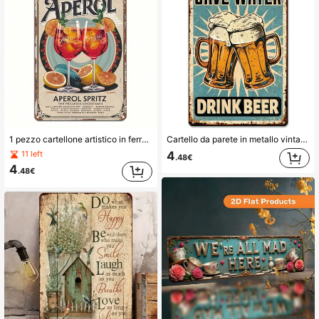
1 pezzo cartellone artistico in ferro 2D, pubblicità di cocktail in stile retrò, adatto per decorazione interna ed esterna, stile come mostrato nella tabella delle dimensioni
Cartello da parete in metallo vintage da 8x12 pollici "Bevi birra, risparmia acqua" con illustrazione di birra schiumosa, arte vintage blu e bianca, rustica, in ferro robusto, adatta per la grotta dell'uomo o il garage - regalo perfetto e design invecchiato
4
11 left
.48€
4
.48€