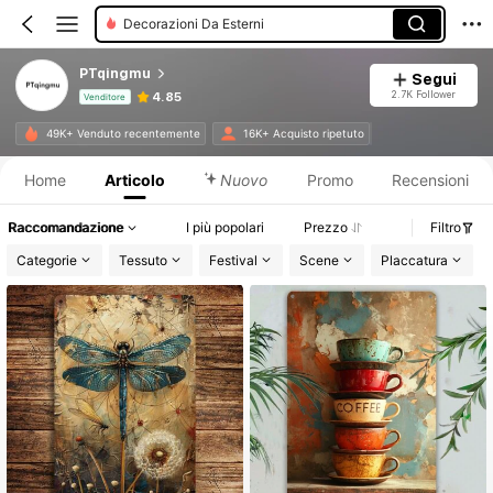
Ornamenti Decorativi Da Appendere
PTqingmu
Segui
2.7K Follower
4.85
Venditore
Informazioni sul prodotto: Comunicazione del prezzo, dettagli su vendite e disponibilità.
49K+ Venduto recentemente
16K+ Acquisto ripetuto
Home
Articolo
Nuovo
Promo
Recensioni
Raccomandazione
I più popolari
Prezzo
Filtro
Categorie
Tessuto
Festival
Scene
Placcatura