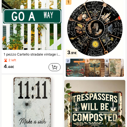
1
3
.91€
1 pezzo Cartello stradale vintage in metallo "Go Away" - Arte da parete umoristica per casa, camera da letto, salotto da uomo, bar - Durevole, resistente alle intemperie, facile da installare - 16x4 pollici - Cartello decorativo multifunzione per interni/esterni, solo per uso decorativo, con fori pre-forati come mostrato nella tabella delle dimensioni
2 left
2
3
4
4
.44€