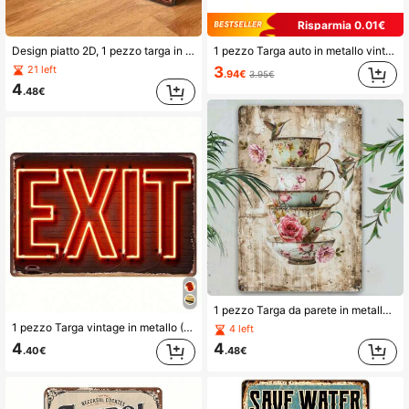
Risparmia 0.01€
Design piatto 2D, 1 pezzo targa in ferro retrò - Tema 66, arte da parete in stile rurale e decorazione da esterno, 150*30cm, adatto per decorazione artistica, articoli di arredamento per la casa, lo stile è come mostrato nella tabella delle dimensioni.
1 pezzo Targa auto in metallo vintage, cartello in latta, cartellone in metallo, decorazione per casa e soggiorno, targa auto decorativa, copertura targa anteriore, etichetta personalizzata, targa auto in metallo, targa auto novità, per uomo e donna, 6*12 pollici
3
21 left
.94€
3.95€
4
.48€
1 pezzo Targa da parete in metallo a forma di tazza da tè vintage, con design vintage floreale e colibrì, targa in metallo durevole, adatta per casa, bar, caffè, giardino, stile fattoria, interno ed esterno, stile a fori casuali
1 pezzo Targa vintage in metallo (20x30 cm) - Stampa piatta 2D in stile rustico per decorazione di casa e ufficio, cartellone in lamiera di ferro resistente con tema bar - Ideale per fattoria, bagno, giardino o forniture per feste, stile con fori casuali
4 left
4
4
.40€
.48€