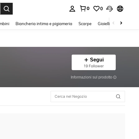
0
0
s Enter to select.
mbini
Biancheria intima e pigiameria
Scarpe
Gioielli E Accessori
Segui
19 Follower
Informazioni sul prodotto