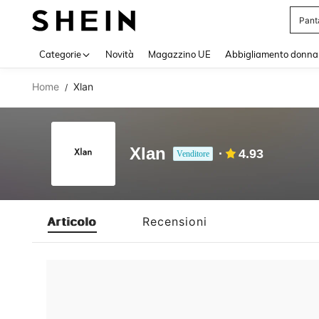
Pant
Use up 
Categorie
Novità
Magazzino UE
Abbigliamento donna
Home
Xlan
/
Xlan
4.93
Venditore
Articolo
Recensioni