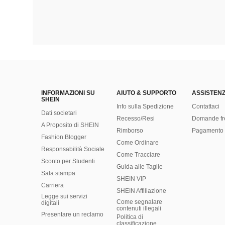
INFORMAZIONI SU
AIUTO & SUPPORTO
ASSISTENZ
SHEIN
Info sulla Spedizione
Contattaci
Dati societari
Recesso/Resi
Domande fr
A Proposito di SHEIN
Rimborso
Pagamento 
Fashion Blogger
Come Ordinare
Responsabilità Sociale
Come Tracciare
Sconto per Studenti
Guida alle Taglie
Sala stampa
SHEIN VIP
Carriera
SHEIN Affiliazione
Legge sui servizi
Come segnalare
digitali
contenuti illegali
Presentare un reclamo
Politica di
classificazione