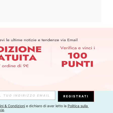
APP
ER PER SCOPRIRE LE ULTIME TENDENZE IN ANTEPRIMA! (È
RIZIONE IN QUALSIASI MOMENTO).
Iscriviti
Abbonati
REGISTRATI
ni & Condizioni
 e dichiaro di aver letto la 
Politica sulla 
kie
.
Iscriviti