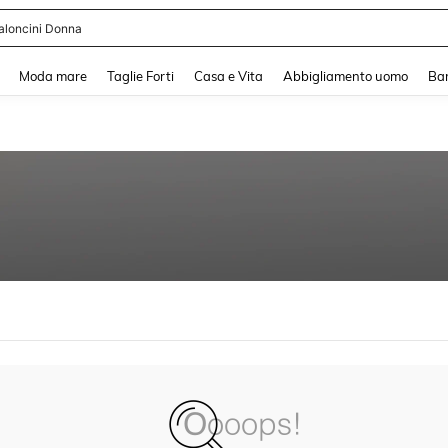
aloncini Donna
and down arrow keys to navigate search Recente ricerca and Cerca e Trova. Pres
Moda mare
Taglie Forti
Casa e Vita
Abbigliamento uomo
Ba