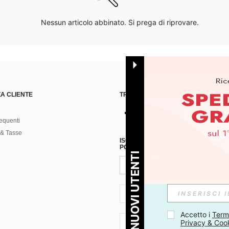
Nessun articolo abbinato. Si prega di riprovare.
A CLIENTE
TROVACI SU
equenti
& Tasse
ISCRIVITI ALLA NOSTRA NEWSLETT
POSSIBILE ANNULLARE LA SOTTOSC
PER I NUOVI UTENTI
IT + 39
Accetto i 
Termi
Privacy & Coo
IT + 39