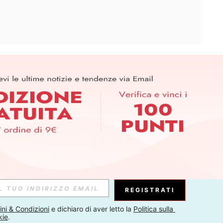
APP
ER PER SCOPRIRE LE ULTIME TENDENZE IN ANTEPRIMA! (È
RIZIONE IN QUALSIASI MOMENTO).
Iscriviti
Abbonati
REGISTRATI
ni & Condizioni
 e dichiaro di aver letto la 
Politica sulla 
kie
.
Iscriviti