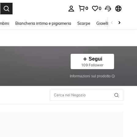
0
0
s Enter to select.
mbini
Biancheria intima e pigiameria
Scarpe
Gioielli E Accessori
Segui
109 Follower
Informazioni sul prodotto