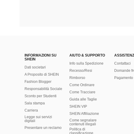
INFORMAZIONI SU
AIUTO & SUPPORTO
ASSISTENZ
SHEIN
Info sulla Spedizione
Contattaci
Dati societari
Recesso/Resi
Domande fr
A Proposito di SHEIN
Rimborso
Pagamento 
Fashion Blogger
Come Ordinare
Responsabilità Sociale
Come Tracciare
Sconto per Studenti
Guida alle Taglie
Sala stampa
SHEIN VIP
Carriera
SHEIN Affiliazione
Legge sui servizi
Come segnalare
digitali
contenuti illegali
Presentare un reclamo
Politica di
classificazione