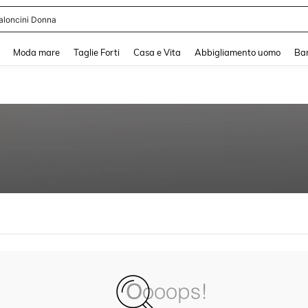
aloncini Donna
and down arrow keys to navigate search Recente ricerca and Cerca e Trova. Pres
Moda mare
Taglie Forti
Casa e Vita
Abbigliamento uomo
Ba