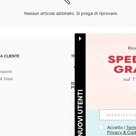
Nessun articolo abbinato. Si prega di riprovare.
A CLIENTE
TROVACI SU
equenti
& Tasse
ISCRIVITI ALLA NOSTRA NEWSLETT
POSSIBILE ANNULLARE LA SOTTOSC
PER I NUOVI UTENTI
IT + 39
Accetto i 
Termi
Privacy & Coo
IT + 39