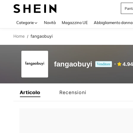
Pant
Use up 
Categorie
Novità
Magazzino UE
Abbigliamento donna
Home
fangaobuyi
/
fangaobuyi
4.94
Venditore
Articolo
Recensioni