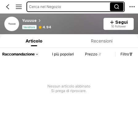
Cerca nel Negozio
Yuuuue
Segui
Informazioni sul prodotto: Comunicazione del prezzo, dettagli su vendite e disponibilità.
10 Follower
4.94
Venditore
Articolo
Recensioni
Raccomandazione
I più popolari
Prezzo
Filtro
Nessun articolo abbinato
Si prega di riprovare.