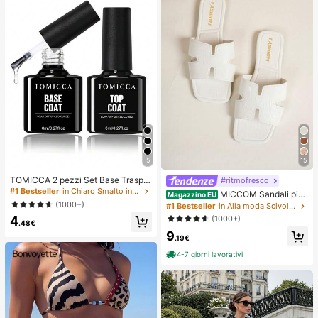
5
15
TOMICCA 2 pezzi Set Base Traspar
#ritmofresco
ente & Top Coat da 8ml, Richiede L
#1 Bestseller
in Chiaro Smalto in gel per unghie
MICCOM Sandali piat
Magazzino EU
ampada UV/LED per Essiccazione,
ti alla moda da donna, punta quadra
(1000+)
#1 Bestseller
in Alla moda Scivoli da donna
Set di Smalto Gel per Unghie ad As
ta aperta, neri, nuove pantofole piat
4
(1000+)
ciugatura Rapida, Adatto per Manic
te versatili per primavera/estate, ad
.48€
ure Fai-da-Te a Casa o Salone, Re
9
atte per uso quotidiano
.19€
galo per Donne, Lunga Durata
4-7 giorni lavorativi