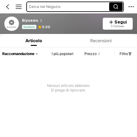
Cerca nel Negozio
Biyuewu
Segui
Informazioni sul prodotto: Comunicazione del prezzo, dettagli su vendite e disponibilità.
5 Follower
5.00
Venditore
Articolo
Recensioni
Raccomandazione
I più popolari
Prezzo
Filtro
Nessun articolo abbinato
Si prega di riprovare.