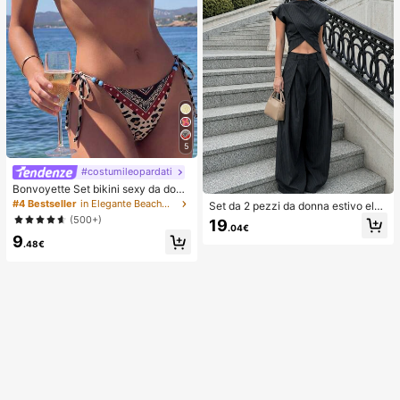
5
#costumileopardati
Bonvoyette Set bikini sexy da donn
a estivo 2026 con laccetti laterali, s
#4 Bestseller
in Elegante Beachwear da donna
Set da 2 pezzi da donna estivo eleg
palline sottili, stampa leopardo e ze
ante casual con top corto a manich
(500+)
19
bra, colorblock, perline, schiena sc
.04€
e corte a righe sottili nere & pantalo
9
operta, in stile resort
ni a gamba larga, adatto per feste, v
.48€
acanze, ufficio aziendale, uscite