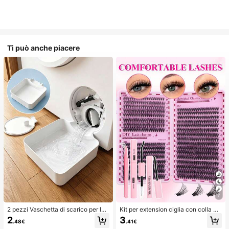
Ti può anche piacere
7
2 pezzi Vaschetta di scarico per lav
Kit per extension ciglia con colla a
atrice, Tappetino di protezione imp
doppia estremità/640 ciuffi di ciglia
2
3
.48€
.41€
ermeabile per pavimento della lava
finte in visone sintetico fai-da-te, ri