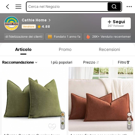
Cerca nel Negozio
Cathie Home
Segui
297 Follower
4.88
Venditore
Informazioni sul prodotto: Comunicazione del prezzo, dettagli su vendite e disponibilità.
ivello di fidelizzazione dei clienti
Fondato 1 anno fa
26K+ Venduto recentement
Articolo
Promo
Recensioni
Raccomandazione
I più popolari
Prezzo
Filtro
4
6