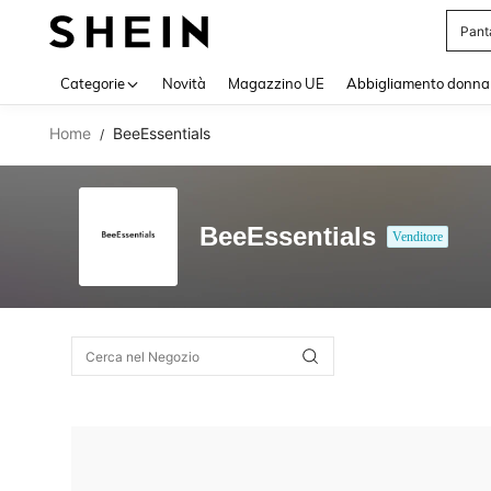
Pant
Use up 
Categorie
Novità
Magazzino UE
Abbigliamento donna
Home
BeeEssentials
/
BeeEssentials
Venditore