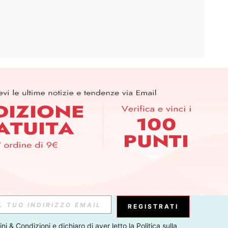
APP
ER PER SCOPRIRE LE ULTIME TENDENZE IN ANTEPRIMA! (È
RIZIONE IN QUALSIASI MOMENTO).
Iscriviti
Abbonati
REGISTRATI
ni & Condizioni
 e dichiaro di aver letto la 
Politica sulla 