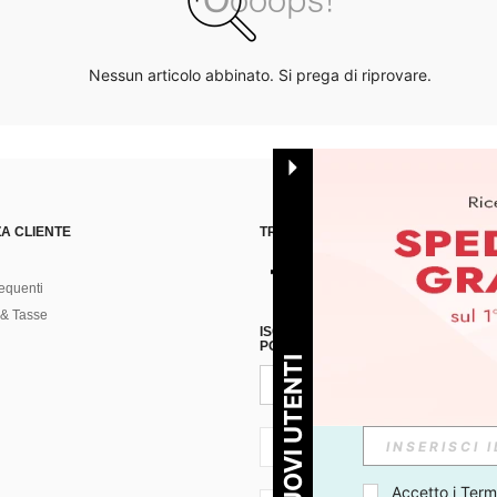
Nessun articolo abbinato. Si prega di riprovare.
A CLIENTE
TROVACI SU
equenti
& Tasse
ISCRIVITI ALLA NOSTRA NEWSLETT
POSSIBILE ANNULLARE LA SOTTOSC
PER I NUOVI UTENTI
IT + 39
Accetto i 
Termi