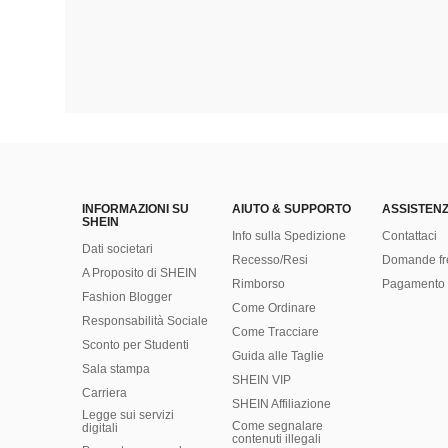
INFORMAZIONI SU
AIUTO & SUPPORTO
ASSISTENZ
SHEIN
Info sulla Spedizione
Contattaci
Dati societari
Recesso/Resi
Domande fr
A Proposito di SHEIN
Rimborso
Pagamento 
Fashion Blogger
Come Ordinare
Responsabilità Sociale
Come Tracciare
Sconto per Studenti
Guida alle Taglie
Sala stampa
SHEIN VIP
Carriera
SHEIN Affiliazione
Legge sui servizi
Come segnalare
digitali
contenuti illegali