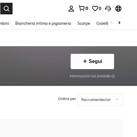
0
0
s Enter to select.
mbini
Biancheria intima e pigiameria
Scarpe
Gioielli E Accessori
Segui
Informazioni sul prodotto
Ordina per