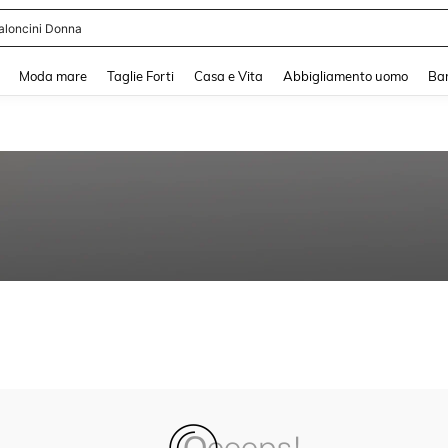
aloncini Donna
and down arrow keys to navigate search Recente ricerca and Cerca e Trova. Pres
Moda mare
Taglie Forti
Casa e Vita
Abbigliamento uomo
Ba