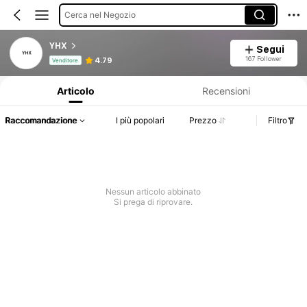
Cerca nel Negozio
YHX
Segui
Informazioni sul prodotto: Comunicazione del prezzo, dettagli su vendite e disponibilità.
167 Follower
4.79
Venditore
Articolo
Recensioni
Raccomandazione
I più popolari
Prezzo
Filtro
Nessun articolo abbinato
Si prega di riprovare.