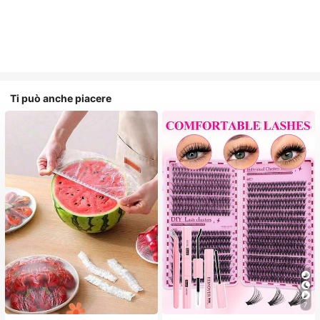
Ti può anche piacere
7