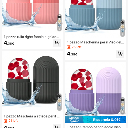
5
5
1 pezzo rullo righe facciale ghiacci
o
4
1 pezzo Mascherina per il Viso gelid
.38€
o con a righe
26 left
4
.38€
5
5
1 pezzo Maschera a strisce per il gh
Risparmia 0.01€
iaccio viso, cubo di ghiaccio, festa,
21 left
viaggio, matrimonio, compleanno, la
4
1 pezzo Stampo per ghiaccio viso a