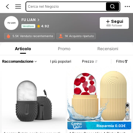
Cerca nel Negozio
FU LIAN
Segui
489 Follower
4.92
Venditore
Informazioni sul prodotto: Comunicazione del prezzo, dettagli su vendite e disponibilità.
5.5K Venduto recentemente
1K Acquisto ripetuto
Articolo
Promo
Recensioni
Raccomandazione
I più popolari
Prezzo
Filtro
5
Risparmia 0.03€