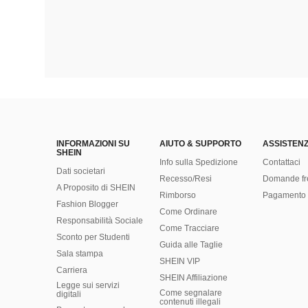
INFORMAZIONI SU
AIUTO & SUPPORTO
ASSISTENZ
SHEIN
Info sulla Spedizione
Contattaci
Dati societari
Recesso/Resi
Domande fr
A Proposito di SHEIN
Rimborso
Pagamento 
Fashion Blogger
Come Ordinare
Responsabilità Sociale
Come Tracciare
Sconto per Studenti
Guida alle Taglie
Sala stampa
SHEIN VIP
Carriera
SHEIN Affiliazione
Legge sui servizi
Come segnalare
digitali
contenuti illegali