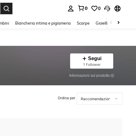
0
0
s Enter to select.
mbini
Biancheria intima e pigiameria
Scarpe
Gioielli E Accessori
Segui
1 Follower
Informazioni sul prodotto
Ordina per