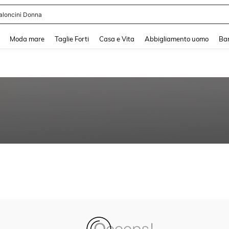
aloncini Donna
and down arrow keys to navigate search Recente ricerca and Cerca e Trova. Pres
Moda mare
Taglie Forti
Casa e Vita
Abbigliamento uomo
Ba