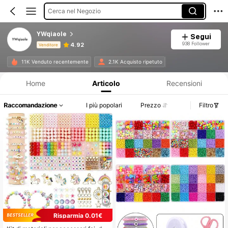
Cerca nel Negozio
YWqiaole
Segui
938 Follower
4.92
Venditore
Informazioni sul prodotto: Comunicazione del prezzo, dettagli su vendite e disponibilità.
11K Venduto recentemente
2.1K Acquisto ripetuto
Home
Articolo
Recensioni
Raccomandazione
I più popolari
Prezzo
Filtro
Risparmia 0.01€