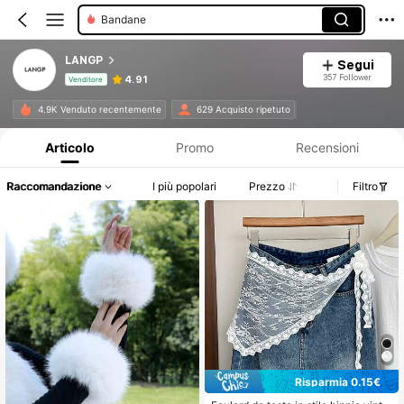
Bandane
LANGP
Segui
357 Follower
4.91
Venditore
Informazioni sul prodotto: Comunicazione del prezzo, dettagli su vendite e disponibilità.
4.9K Venduto recentemente
629 Acquisto ripetuto
Articolo
Promo
Recensioni
Raccomandazione
I più popolari
Prezzo
Filtro
Risparmia 0.15€