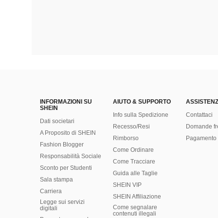
INFORMAZIONI SU
AIUTO & SUPPORTO
ASSISTENZ
SHEIN
Info sulla Spedizione
Contattaci
Dati societari
Recesso/Resi
Domande fr
A Proposito di SHEIN
Rimborso
Pagamento 
Fashion Blogger
Come Ordinare
Responsabilità Sociale
Come Tracciare
Sconto per Studenti
Guida alle Taglie
Sala stampa
SHEIN VIP
Carriera
SHEIN Affiliazione
Legge sui servizi
Come segnalare
digitali
contenuti illegali