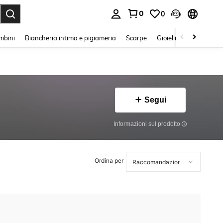
0
0
s Enter to select.
mbini
Biancheria intima e pigiameria
Scarpe
Gioielli E Accessori
Segui
Informazioni sul prodotto
Ordina per