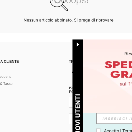
Nessun articolo abbinato. Si prega di riprovare.
A CLIENTE
TROVACI SU
equenti
& Tasse
ISCRIVITI ALLA NOSTRA NEWSLETT
POSSIBILE ANNULLARE LA SOTTOSC
PER I NUOVI UTENTI
IT + 39
Accetto i 
Termi