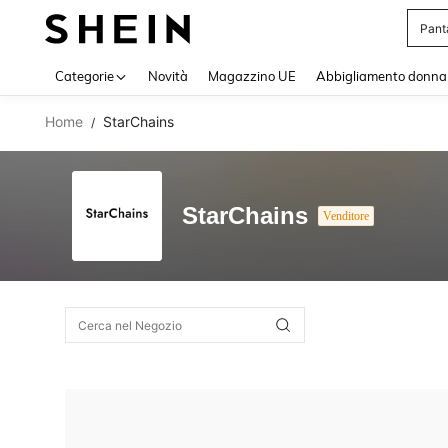
Pant
Use up 
Categorie
Novità
Magazzino UE
Abbigliamento donna
Home
StarChains
/
StarChains
Venditore