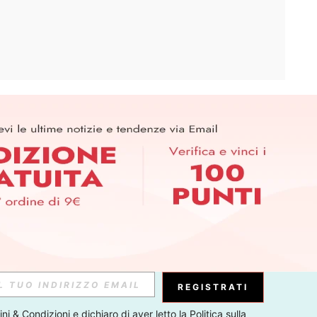
APP
ER PER SCOPRIRE LE ULTIME TENDENZE IN ANTEPRIMA! (È
RIZIONE IN QUALSIASI MOMENTO).
Iscriviti
Abbonati
REGISTRATI
ni & Condizioni
 e dichiaro di aver letto la 
Politica sulla 