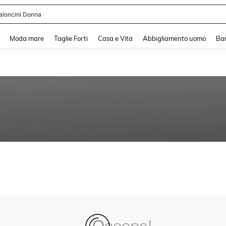
aloncini Donna
and down arrow keys to navigate search Recente ricerca and Cerca e Trova. Pres
Moda mare
Taglie Forti
Casa e Vita
Abbigliamento uomo
Ba