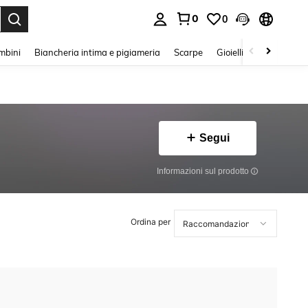
0
0
s Enter to select.
mbini
Biancheria intima e pigiameria
Scarpe
Gioielli E Accessori
Segui
Informazioni sul prodotto
Ordina per