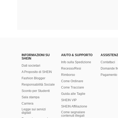
INFORMAZIONI SU
AIUTO & SUPPORTO
ASSISTENZ
SHEIN
Info sulla Spedizione
Contattaci
Dati societari
Recesso/Resi
Domande fr
A Proposito di SHEIN
Rimborso
Pagamento 
Fashion Blogger
Come Ordinare
Responsabilità Sociale
Come Tracciare
Sconto per Studenti
Guida alle Taglie
Sala stampa
SHEIN VIP
Carriera
SHEIN Affiliazione
Legge sui servizi
Come segnalare
digitali
contenuti illegali