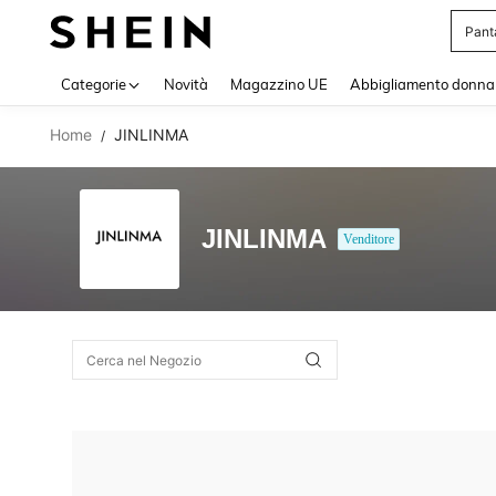
Pant
Use up 
Categorie
Novità
Magazzino UE
Abbigliamento donna
Home
JINLINMA
/
JINLINMA
Venditore