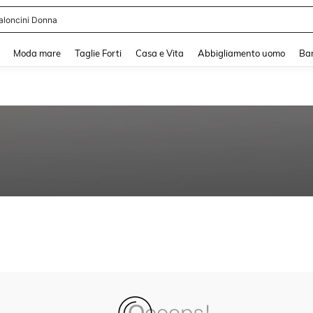
aloncini Donna
and down arrow keys to navigate search Recente ricerca and Cerca e Trova. Pres
Moda mare
Taglie Forti
Casa e Vita
Abbigliamento uomo
Ba