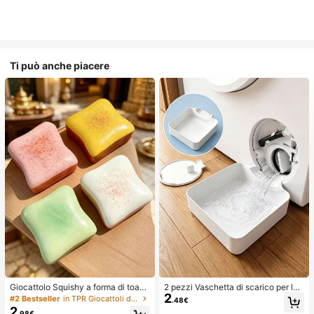
Ti può anche piacere
Giocattolo Squishy a forma di toast
2 pezzi Vaschetta di scarico per lav
2
extra large, super morbido, giocattol
atrice, Tappetino di protezione imp
#2 Bestseller
in TPR Giocattoli divertenti e novità per adolesce
.48€
o antistress a forma di toast al burr
ermeabile per pavimento della lava
2
.98€