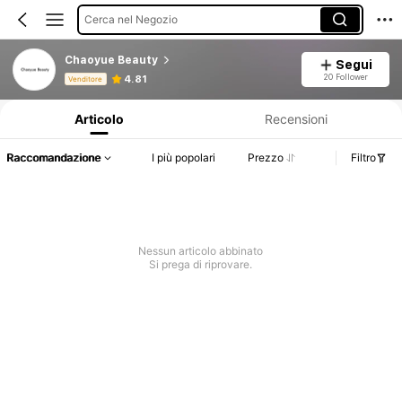
Cerca nel Negozio
Chaoyue Beauty
Segui
Informazioni sul prodotto: Comunicazione del prezzo, dettagli su vendite e disponibilità.
20 Follower
4.81
Venditore
Articolo
Recensioni
Raccomandazione
I più popolari
Prezzo
Filtro
Nessun articolo abbinato
Si prega di riprovare.