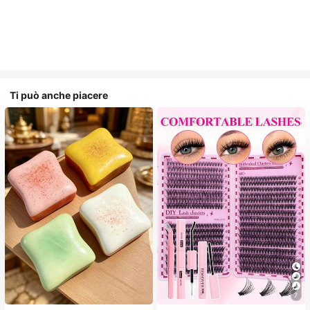
Ti può anche piacere
7