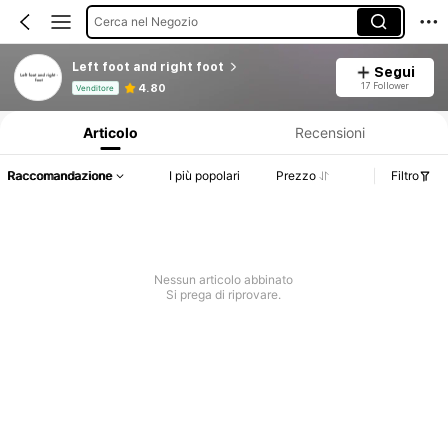
Cerca nel Negozio
Left foot and right foot
Segui
Informazioni sul prodotto: Comunicazione del prezzo, dettagli su vendite e disponibilità.
17 Follower
4.80
Venditore
Articolo
Recensioni
Raccomandazione
I più popolari
Prezzo
Filtro
Nessun articolo abbinato
Si prega di riprovare.