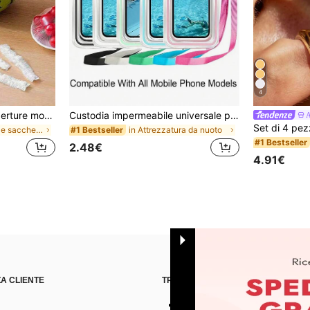
4
200/100/50/1 pezzo Coperture monouso in pellicola trasparente per alimenti, Coperture per doccia, Sacchetti termoretraibili monouso multifunzione, Copriscarpe monouso, Pellicola trasparente da cucina rinforzata, Coperture per conservazione alimenti in frigorifero domestico, Coperture elastiche estensibili, Uso quotidiano
Custodia impermeabile universale per telefono, Borsa impermeabile per telefono - Con funzione luminosa, Borsa impermeabile per telefono, Custodia impermeabile per telefono, Compatibile con 17 16 15 14 13 Pro Max Plus Air, Adatta per nuoto, rafting, immersioni, fotografia subacquea, spiaggia, sport all'aperto, viaggi, vacanze, piscina, sport all'aperto, Confezione da 8/5/4/3/2/1, Essenziali estivi
A
in Saran Wrap e sacchetti di plastica
in Attrezzatura da nuoto
#1 Bestseller
#1 Bestseller
2.48€
4.91€
A CLIENTE
TROVACI SU