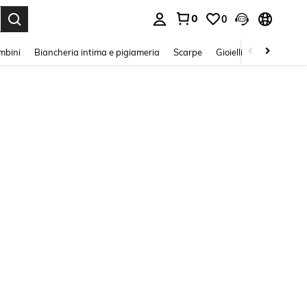
0
0
s Enter to select.
mbini
Biancheria intima e pigiameria
Scarpe
Gioielli E Accessori