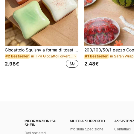
Giocattolo Squishy a forma di toast extra large, super morbido, giocattolo antistress a forma di toast al burro, disponibile in rosa, giallo, bianco e verde, giocattolo squishy antistress -- perfetto per regali di compleanno e festività, piccoli regali quotidiani a sorpresa, kawaii, miglioratore dell'umore
in TPR Giocattoli divertenti e novità per adolesce
#2 Bestseller
#1 Bestseller
2.98€
2.48€
INFORMAZIONI SU
AIUTO & SUPPORTO
ASSISTENZ
SHEIN
Info sulla Spedizione
Contattaci
Dati societari