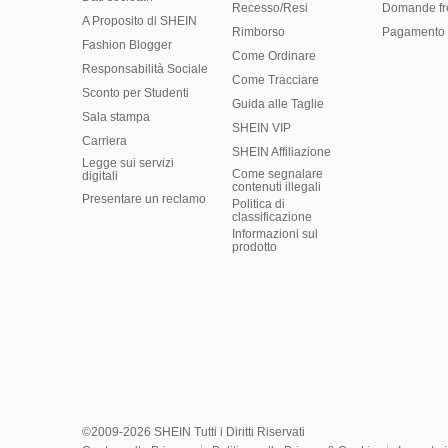
Recesso/Resi
Domande fr
A Proposito di SHEIN
Rimborso
Pagamento 
Fashion Blogger
Come Ordinare
Responsabilità Sociale
Come Tracciare
Sconto per Studenti
Guida alle Taglie
Sala stampa
SHEIN VIP
Carriera
SHEIN Affiliazione
Legge sui servizi
Come segnalare
digitali
contenuti illegali
Presentare un reclamo
Politica di
classificazione
​Informazioni sul
prodotto
©2009-2026 SHEIN Tutti i Diritti Riservati