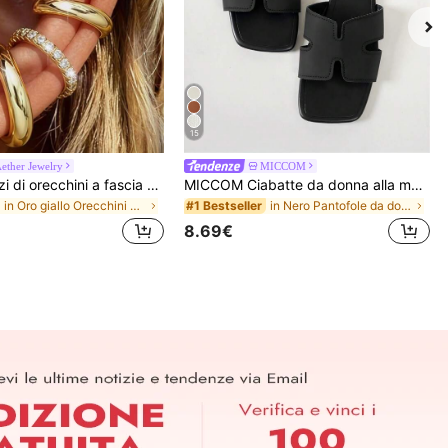
15
ether Jewelry
MICCOM
Set di 4 pezzi di orecchini a fascia minimalisti in zirconia cubica - Possono essere impilati, senza bisogno di foratura, adatti per l'uso quotidiano in ufficio (Set da 4 pezzi, non 4 paia), Regalo per lei
MICCOM Ciabatte da donna alla moda con punta quadrata e aperta, sandali versatili nuovi per primavera/estate
in Oro giallo Orecchini da donna
in Nero Pantofole da donna
#1 Bestseller
8.69€
APP