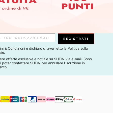
ER PER SCOPRIRE LE ULTIME TENDENZE IN ANTEPRIMA! (È
RIZIONE IN QUALSIASI MOMENTO).
Iscriviti
Abbonati
REGISTRATI
ni & Condizioni
 e dichiaro di aver letto la 
Politica sulla 
kie
.
Iscriviti
ere offerte esclusive e notizie su SHEIN via e-mail. Sono 
 poter contattare SHEIN per annullare l'iscrizione in 
i i nostri
Politica sulla Privacy & Cookie
e consenti l'utilizzo di pixel
ento.
 il canale di invio. Se desideri annullare l'iscrizione, visita la nostra