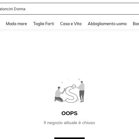
aloncini Donna
and down arrow keys to navigate search Recente ricerca and Cerca e Trova. Pres
Moda mare
Taglie Forti
Casa e Vita
Abbigliamento uomo
Ba
OOPS
Il negozio attuale è chiuso