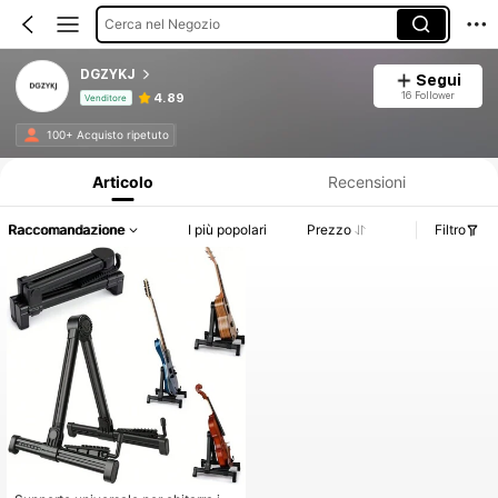
Cerca nel Negozio
DGZYKJ
Segui
16 Follower
4.89
Venditore
Informazioni sul prodotto: Comunicazione del prezzo, dettagli su vendite e disponibilità.
100+ Acquisto ripetuto
Articolo
Recensioni
Raccomandazione
I più popolari
Prezzo
Filtro