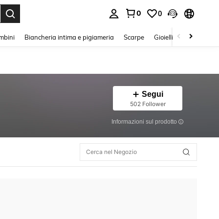
0
0
s Enter to select.
mbini
Biancheria intima e pigiameria
Scarpe
Gioielli E Accessori
Segui
502 Follower
Informazioni sul prodotto