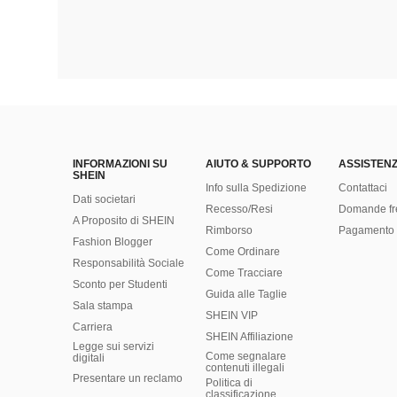
INFORMAZIONI SU
AIUTO & SUPPORTO
ASSISTENZ
SHEIN
Info sulla Spedizione
Contattaci
Dati societari
Recesso/Resi
Domande fr
A Proposito di SHEIN
Rimborso
Pagamento 
Fashion Blogger
Come Ordinare
Responsabilità Sociale
Come Tracciare
Sconto per Studenti
Guida alle Taglie
Sala stampa
SHEIN VIP
Carriera
SHEIN Affiliazione
Legge sui servizi
Come segnalare
digitali
contenuti illegali
Presentare un reclamo
Politica di
classificazione