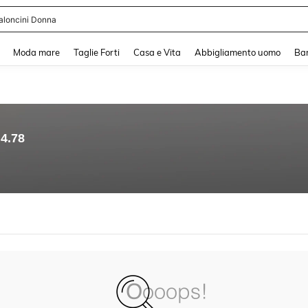
aloncini Donna
and down arrow keys to navigate search Recente ricerca and Cerca e Trova. Pres
Moda mare
Taglie Forti
Casa e Vita
Abbigliamento uomo
Ba
4.78