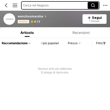
Cerca nel Negozio
wenzhoumeisha
Segui
Informazioni sul prodotto: Comunicazione del prezzo, dettagli su vendite e disponibilità.
1 Follower
4.72
Venditore
Articolo
Recensioni
Raccomandazione
I più popolari
Prezzo
Filtro
Nessun articolo abbinato
Si prega di riprovare.