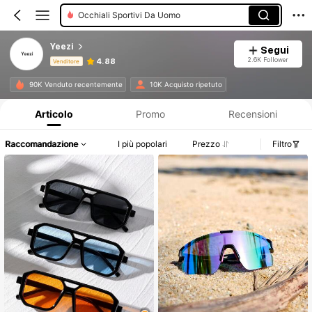
Occhiali Alla Moda Da Uomo
Set Di Occhiali Da Donna
Yeezi
Segui
2.6K Follower
4.88
Venditore
Informazioni sul prodotto: Comunicazione del prezzo, dettagli su vendite e disponibilità.
90K Venduto recentemente
10K Acquisto ripetuto
Articolo
Promo
Recensioni
Raccomandazione
I più popolari
Prezzo
Filtro