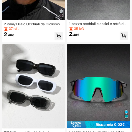
1 pezzo occhiali classici e retrò da
2 Paia/1 Paio Occhiali da Ciclismo
uomo, montatura in metallo, occhial
Sportivi da Uomo Occhiali Protettivi
35 left
37 left
i di moda
Avvolgenti Occhiali Sportivi alla Mo
2
2
.48€
.46€
da
Risparmia 0.02€