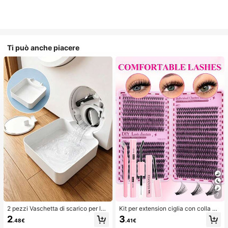
Ti può anche piacere
7
2 pezzi Vaschetta di scarico per lav
Kit per extension ciglia con colla a
atrice, Tappetino di protezione imp
doppia estremità/640 ciuffi di ciglia
2
3
.48€
.41€
ermeabile per pavimento della lava
finte in visone sintetico fai-da-te, ri