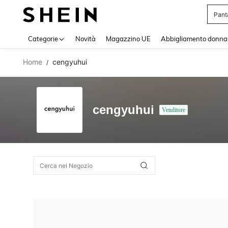
Pant
Use up 
Categorie
Novità
Magazzino UE
Abbigliamento donna
Home
cengyuhui
/
cengyuhui
Venditore