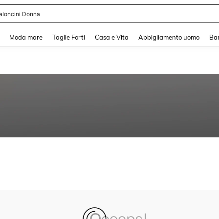
aloncini Donna
and down arrow keys to navigate search Recente ricerca and Cerca e Trova. Pres
Moda mare
Taglie Forti
Casa e Vita
Abbigliamento uomo
Ba