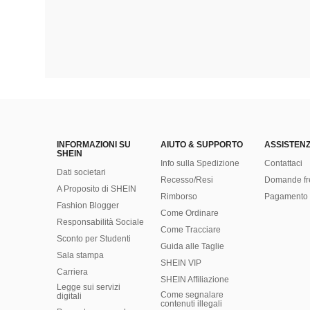
INFORMAZIONI SU
AIUTO & SUPPORTO
ASSISTENZ
SHEIN
Info sulla Spedizione
Contattaci
Dati societari
Recesso/Resi
Domande fr
A Proposito di SHEIN
Rimborso
Pagamento 
Fashion Blogger
Come Ordinare
Responsabilità Sociale
Come Tracciare
Sconto per Studenti
Guida alle Taglie
Sala stampa
SHEIN VIP
Carriera
SHEIN Affiliazione
Legge sui servizi
Come segnalare
digitali
contenuti illegali