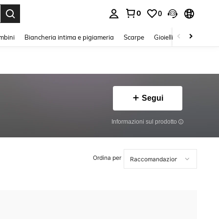
0
0
s Enter to select.
mbini
Biancheria intima e pigiameria
Scarpe
Gioielli E Accessori
Segui
Informazioni sul prodotto
Ordina per