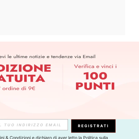
APP
ER PER SCOPRIRE LE ULTIME TENDENZE IN ANTEPRIMA! (È
RIZIONE IN QUALSIASI MOMENTO).
Iscriviti
Abbonati
REGISTRATI
ni & Condizioni
 e dichiaro di aver letto la 
Politica sulla 