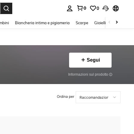
0
0
s Enter to select.
mbini
Biancheria intima e pigiameria
Scarpe
Gioielli E Accessori
Segui
Informazioni sul prodotto
Ordina per