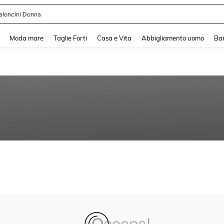
aloncini Donna
and down arrow keys to navigate search Recente ricerca and Cerca e Trova. Pres
Moda mare
Taglie Forti
Casa e Vita
Abbigliamento uomo
Ba