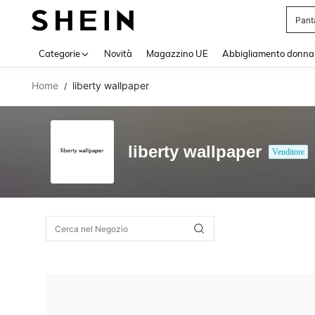
Pant
Use up 
Categorie
Novità
Magazzino UE
Abbigliamento donna
Home
liberty wallpaper
/
liberty wallpaper
Venditore