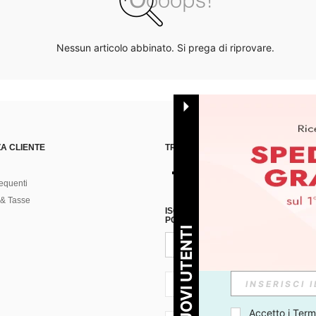
Nessun articolo abbinato. Si prega di riprovare.
A CLIENTE
TROVACI SU
equenti
& Tasse
ISCRIVITI ALLA NOSTRA NEWSLETT
POSSIBILE ANNULLARE LA SOTTOSC
PER I NUOVI UTENTI
IT + 39
Accetto i 
Termi