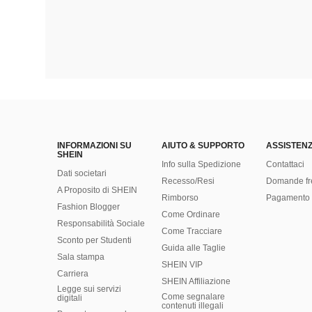
INFORMAZIONI SU
AIUTO & SUPPORTO
ASSISTENZ
SHEIN
Info sulla Spedizione
Contattaci
Dati societari
Recesso/Resi
Domande fr
A Proposito di SHEIN
Rimborso
Pagamento 
Fashion Blogger
Come Ordinare
Responsabilità Sociale
Come Tracciare
Sconto per Studenti
Guida alle Taglie
Sala stampa
SHEIN VIP
Carriera
SHEIN Affiliazione
Legge sui servizi
Come segnalare
digitali
contenuti illegali