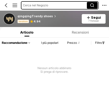
Cerca nel Negozio
qingqingTrendy shoes
Segui
Informazioni sul prodotto: Comunicazione del prezzo, dettagli su vendite e disponibilità.
7 Follower
4.94
Venditore
Articolo
Recensioni
Raccomandazione
I più popolari
Prezzo
Filtro
Nessun articolo abbinato
Si prega di riprovare.