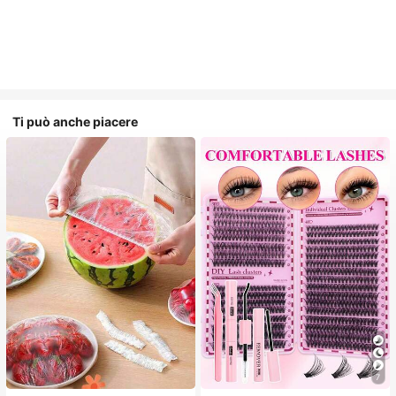
Ti può anche piacere
7