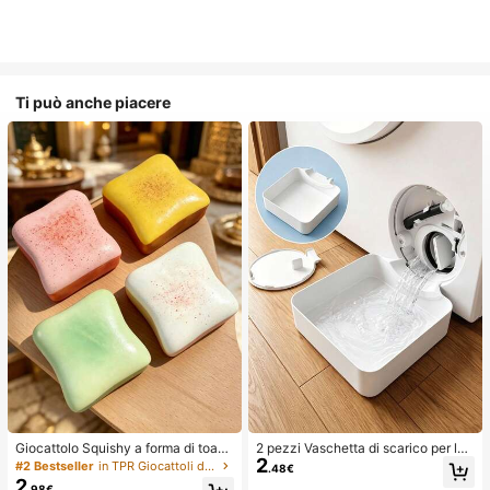
Ti può anche piacere
Giocattolo Squishy a forma di toast
2 pezzi Vaschetta di scarico per lav
2
extra large, super morbido, giocattol
atrice, Tappetino di protezione imp
#2 Bestseller
in TPR Giocattoli divertenti e novità per adolesce
.48€
o antistress a forma di toast al burr
ermeabile per pavimento della lava
2
.98€