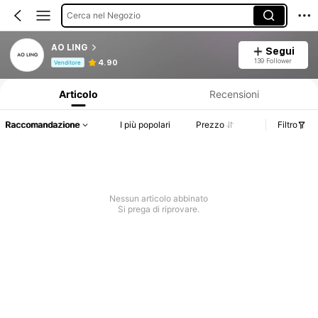
Cerca nel Negozio
AO LING
Segui
Informazioni sul prodotto: Comunicazione del prezzo, dettagli su vendite e disponibilità.
139 Follower
4.90
Venditore
Articolo
Recensioni
Raccomandazione
I più popolari
Prezzo
Filtro
Nessun articolo abbinato
Si prega di riprovare.